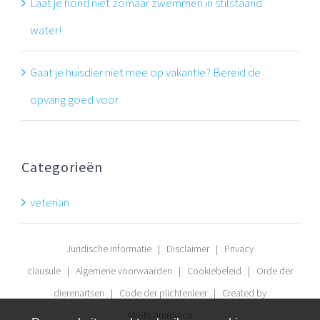
Laat je hond niet zomaar zwemmen in stilstaand
water!
Gaat je huisdier niet mee op vakantie? Bereid de
opvang goed voor
Categorieën
veterian
Juridische informatie
|
Disclaimer
|
Privacy
clausule
|
Algemene voorwaarden
|
Cookiebeleid
|
Orde der
dierenartsen
|
Code der plichtenleer
| Created by
Medicommerce