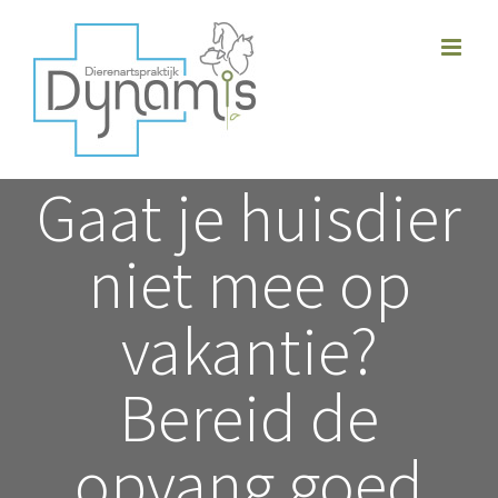
Skip
to
content
Gaat je huisdier
niet mee op
vakantie?
Bereid de
opvang goed