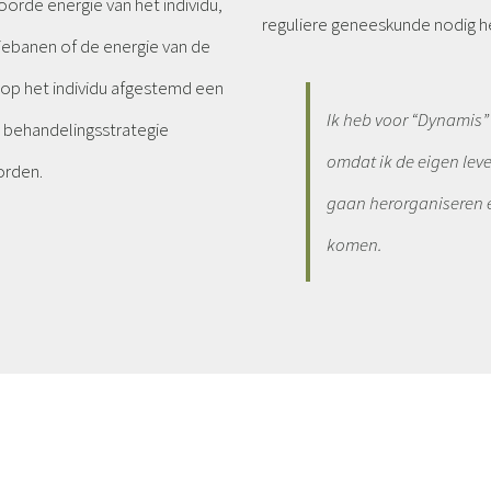
orde energie van het individu,
reguliere geneeskunde nodig hee
iebanen of de energie van de
t op het individu afgestemd een
Ik heb voor “Dynamis”
 behandelingsstrategie
omdat ik de eigen lev
orden.
gaan herorganiseren e
komen.