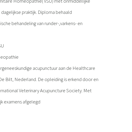
Unitaire Homeopathie( VSU) met onmiddellijke
 dagelijkse praktijk. Diploma behaald
sche behandeling van runder-,varkens- en
VSU
meopathie
iergeneeskundige acupunctuur aan de Healthcare
 Bilt, Nederland. De opleiding is erkend door en
ernational Veterinary Acupuncture Society. Met
ijk examens afgelegd