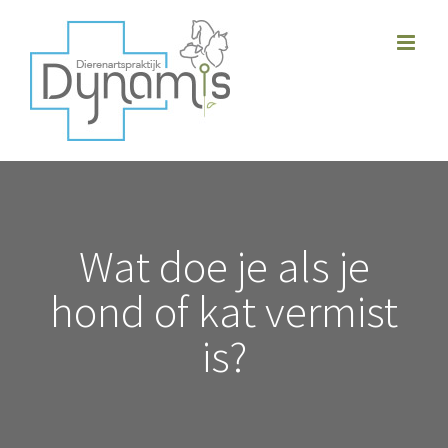
Skip
to
content
Wat doe je als je
hond of kat vermist
is?