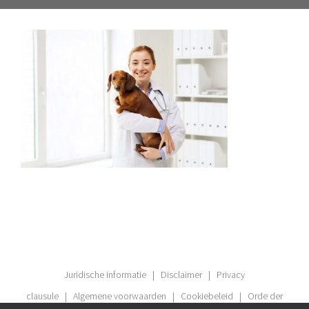
Juridische informatie
|
Disclaimer
|
Privacy
clausule
|
Algemene voorwaarden
|
Cookiebeleid
|
Orde der