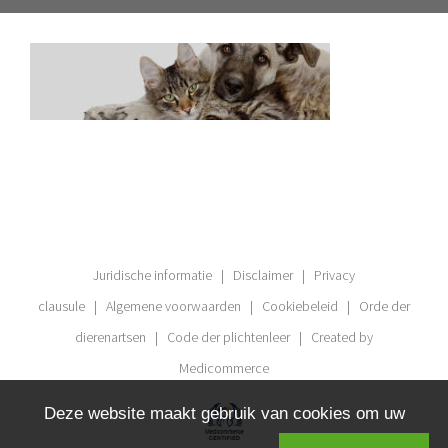
Juridische informatie
|
Disclaimer
|
Privacy
clausule
|
Algemene voorwaarden
|
Cookiebeleid
|
Orde der
dierenartsen
|
Code der plichtenleer
| Created by
Medicommerce
Deze website maakt gebruik van cookies om uw