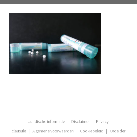
Juridische informatie
|
Disclaimer
|
Privacy
clausule
|
Algemene voorwaarden
|
Cookiebeleid
|
Orde der