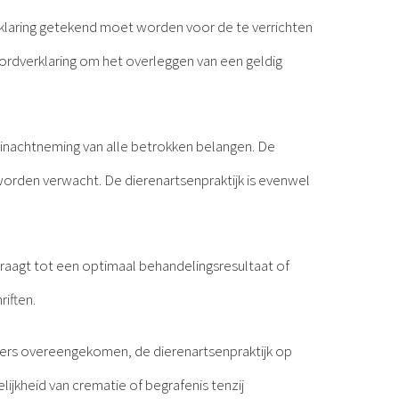
erklaring getekend moet worden voor de te verrichten
koordverklaring om het overleggen van een geldig
 inachtneming van alle betrokken belangen. De
orden verwacht. De dierenartsenpraktijk is evenwel
draagt tot een optimaal behandelingsresultaat of
riften.
anders overeengekomen, de dierenartsenpraktijk op
ijkheid van crematie of begrafenis tenzij