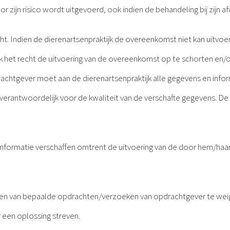
or zijn risico wordt uitgevoerd, ook indien de behandeling bij zijn a
ht. Indien de dierenartsenpraktijk de overeenkomst niet kan uitv
ijk het recht de uitvoering van de overeenkomst op te schorten en/o
achtgever moet aan de dierenartsenpraktijk alle gegevens en inform
e verantwoordelijk voor de kwaliteit van de verschafte gegevens. De di
 informatie verschaffen omtrent de uitvoering van de door hem/haar
oeren van bepaalde opdrachten/verzoeken van opdrachtgever te wei
 een oplossing streven.