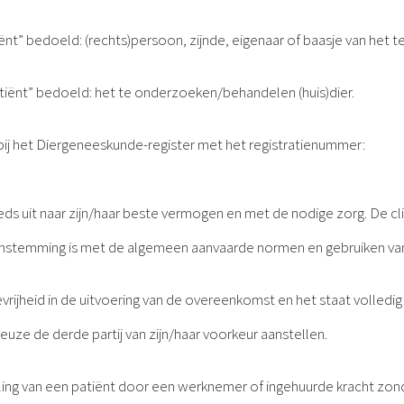
” bedoeld: (rechts)persoon, zijnde, eigenaar of baasje van het te
iënt” bedoeld: het te onderzoeken/behandelen (huis)dier.
 bij het Diergeneeskunde-register met het registratienummer:
eds uit naar zijn/haar beste vermogen en met de nodige zorg. De cl
eenstemming is met de algemeen aanvaarde normen en gebruiken van
rijheid in de uitvoering van de overeenkomst en het staat volledig 
euze de derde partij van zijn/haar voorkeur aanstellen.
deling van een patiënt door een werknemer of ingehuurde kracht z