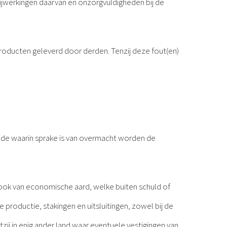
ijwerkingen daarvan en onzorgvuldigheden bij de
 producten geleverd door derden. Tenzij deze fout(en)
riode waarin sprake is van overmacht worden de
, ook van economische aard, welke buiten schuld of
 productie, stakingen en uitsluitingen, zowel bij de
etzij in enig ander land waar eventuele vestigingen van