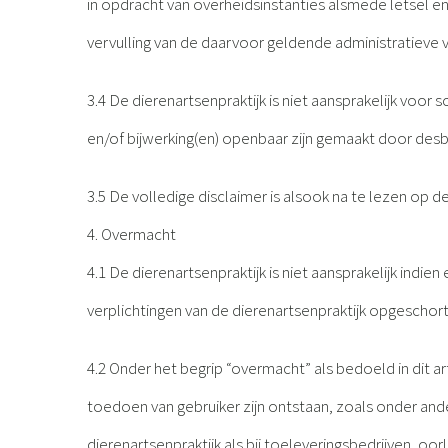
in opdracht van overheidsinstanties alsmede letsel 
vervulling van de daarvoor geldende administratiev
3.4 De dierenartsenpraktijk is niet aansprakelijk voo
en/of bijwerking(en) openbaar zijn gemaakt door desb
3.5 De volledige disclaimer is alsook na te lezen op d
4. Overmacht
4.1 De dierenartsenpraktijk is niet aansprakelijk ind
verplichtingen van de dierenartsenpraktijk opgeschort
4.2 Onder het begrip “overmacht” als bedoeld in dit 
toedoen van gebruiker zijn ontstaan, zoals onder ande
dierenartsenpraktijk als bij toeleveringsbedrijven, oorl