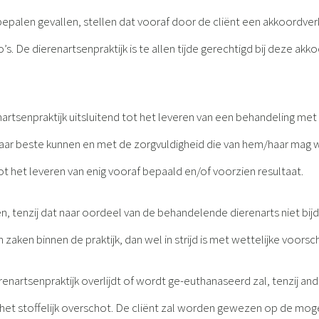
e bepalen gevallen, stellen dat vooraf door de cliënt een akkoordv
s. De dierenartsenpraktijk is te allen tijde gerechtigd bij deze ak
rtsenpraktijk uitsluitend tot het leveren van een behandeling met
aar beste kunnen en met de zorgvuldigheid die van hem/haar mag w
ot het leveren van enig vooraf bepaald en/of voorzien resultaat.
, tenzij dat naar oordeel van de behandelende dierenarts niet bij
zaken binnen de praktijk, dan wel in strijd is met wettelijke voorsch
ierenartsenpraktijk overlijdt of wordt ge-euthanaseerd zal, tenzij 
het stoffelijk overschot. De cliënt zal worden gewezen op de mogel