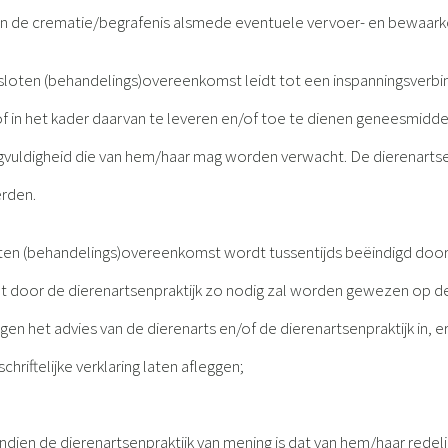
 de crematie/begrafenis alsmede eventuele vervoer- en bewaarko
esloten (behandelings)overeenkomst leidt tot een inspanningsverbin
 in het kader daarvan te leveren en/of toe te dienen geneesmidde
ldigheid die van hem/haar mag worden verwacht. De dierenartsenpr
rden.
loten (behandelings)overeenkomst wordt tussentijds beëindigd door
liënt door de dierenartsenpraktijk zo nodig zal worden gewezen op 
egen het advies van de dierenarts en/of de dierenartsenpraktijk in
chriftelijke verklaring laten afleggen;
 indien de dierenartsenpraktijk van mening is dat van hem/haar redel