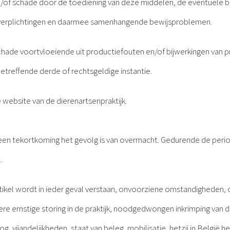
en/of schade door de toediening van deze middelen, de eventuele b
e verplichtingen en daarmee samenhangende bewijsproblemen.
r schade voortvloeiende uit productiefouten en/of bijwerkingen van
etreffende derde of rechtsgeldige instantie.
e website van de dierenartsenpraktijk.
ien een tekortkoming het gevolg is van overmacht. Gedurende de pe
.
artikel wordt in ieder geval verstaan, onvoorziene omstandigheden
re ernstige storing in de praktijk, noodgedwongen inkrimping van de
og, vijandelijkheden, staat van beleg, mobilisatie, hetzij in België h