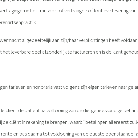
, vertragingen in het transport of vertraagde of foutieve levering 
renartsenpraktijk.
 overmacht al gedeeltelijk aan zijn/haar verplichtingen heeft voldaan
st het leverbare deel afzonderlijk te factureren en is de klant geh
engen tarieven en honoraria vast volgens zijn eigen tarieven naar g
de cliënt de patiënt na voltooiing van de diergeneeskundige behandeli
 de cliënt in rekening te brengen, waarbij betalingen allereerst zu
 rente en pas daarna tot voldoening van de oudste openstaande fa