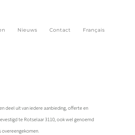
en
Nieuws
Contact
Français
 deel uit van iedere aanbieding, offerte en
 gevestigd te Rotselaar 3110, ook wel genoemd
s is overeengekomen.