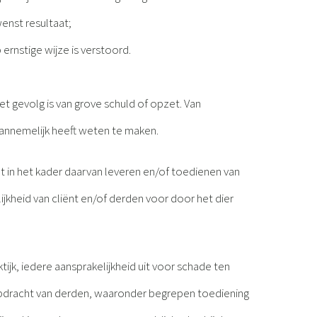
enst resultaat;
 ernstige wijze is verstoord.
het gevolg is van grove schuld of opzet. Van
e aannemelijk heeft weten te maken.
t in het kader daarvan leveren en/of toedienen van
jkheid van cliënt en/of derden voor door het dier
tijk, iedere aansprakelijkheid uit voor schade ten
 opdracht van derden, waaronder begrepen toediening